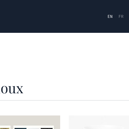
EN
FR
noux