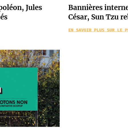
poléon, Jules
Bannières interne
dés
César, Sun Tzu r
EN SAVOIR PLUS SUR LE P