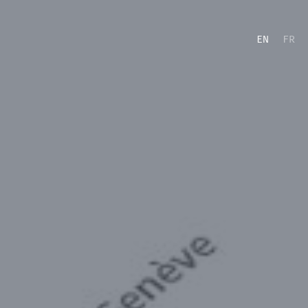
EN
FR