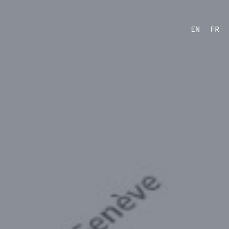
EN
FR