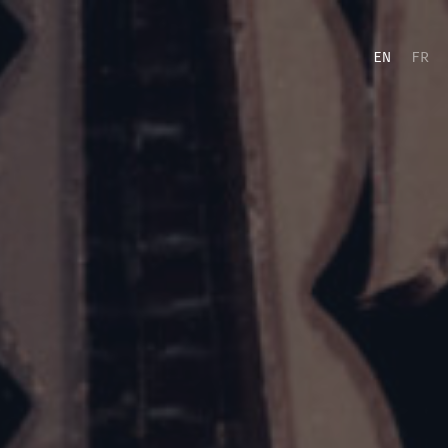
EN
FR