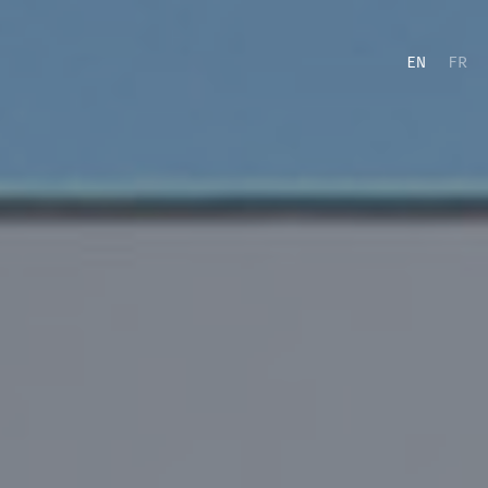
EN
FR