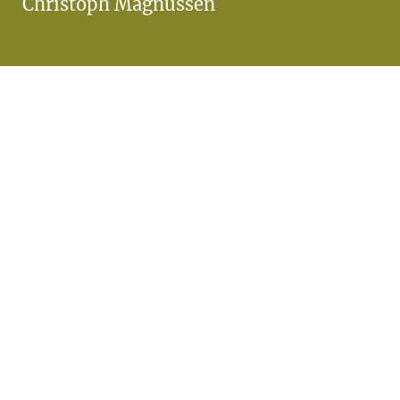
Christoph Magnussen
Christoph Magnussen
est un conférencier et
propriétaire d’une
entreprise florissante. Il
a contacté Enigma pour
l’aider à créer une toute