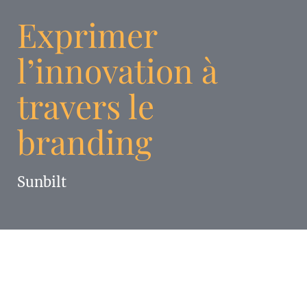
Exprimer
l’innovation à
travers le
branding
Sunbilt