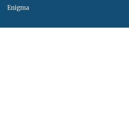
Enigma
L’agence de communication Enigma voulait
renouveler leur présence en ligne.