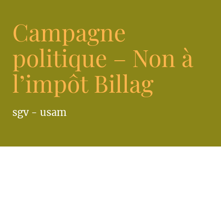
Campagne
politique – Non à
l’impôt Billag
sgv - usam