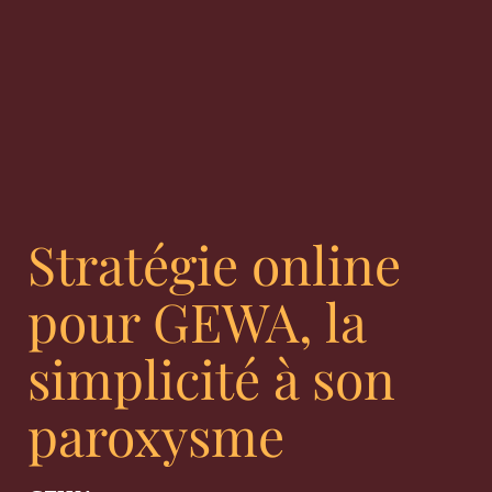
Stratégie online
pour GEWA, la
simplicité à son
paroxysme