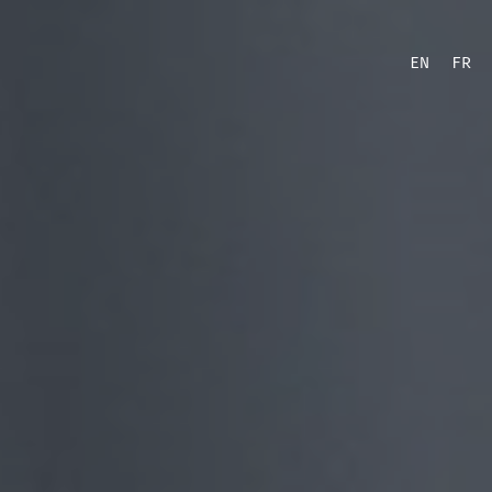
EN
FR