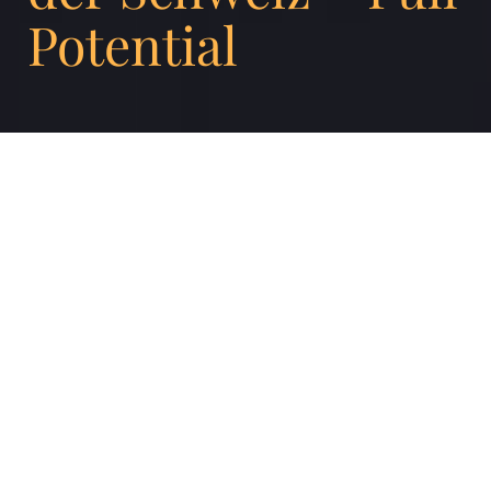
Potential
Unsere 2016 Full Potential Studie het drei
Marken im Energiesektor betrachtet: SIG,
Romande Energie und Groupe E. Mit einem
Durchschnitt von 38.6 Punkten gegenüber
47 Punkten im gesamten Ranking, ist es
klar die schwächste Branche des 2016