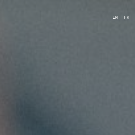
EN
FR