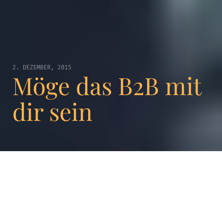
2. DEZEMBER, 2015
Möge das B2B mit
dir sein