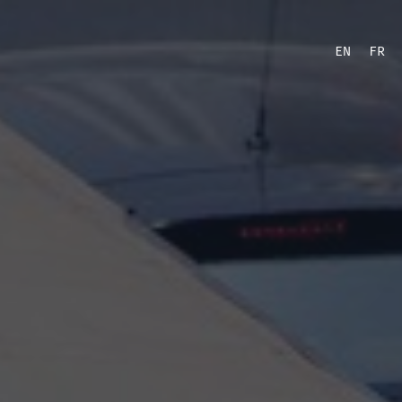
EN
FR