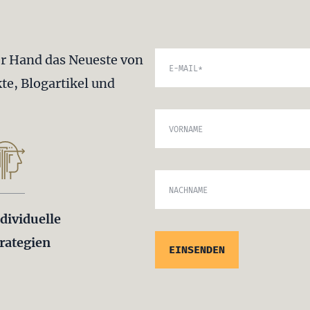
er Hand das Neueste von
E-MAIL
*
te, Blogartikel und
VORNAME
NACHNAME
dividuelle
rategien