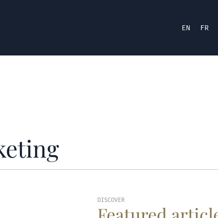
EN
FR
keting
DISCOVER
Featured articl