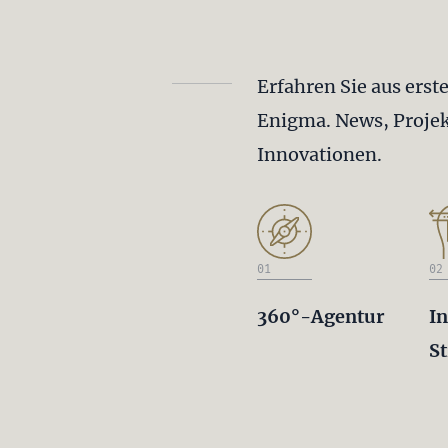
Erfahren Sie aus erst
Enigma. News, Projek
Innovationen.
01
02
360°-Agentur
In
St