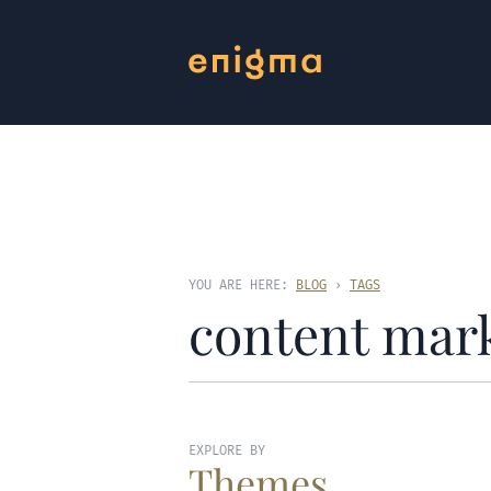
YOU ARE HERE:
BLOG
›
TAGS
content mar
EXPLORE BY
Themes