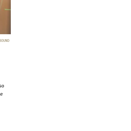
BOUND
so
ue