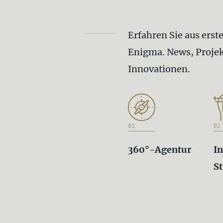
Erfahren Sie aus erst
Enigma. News, Projek
Innovationen.
01
02
360°-Agentur
In
St