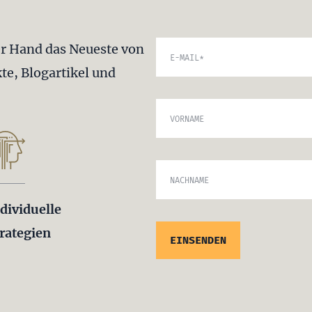
er Hand das Neueste von
E-MAIL
*
te, Blogartikel und
VORNAME
NACHNAME
dividuelle
rategien