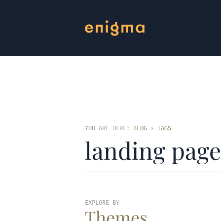
YOU ARE HERE:
BLOG
›
TAGS
landing page
EXPLORE BY
Themes