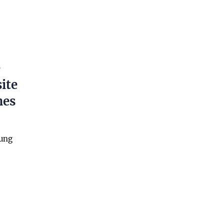
e
ite
nes
ung