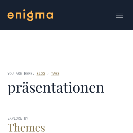
YOU ARE HERE:
BLOG
›
TAGS
präsentationen
EXPLORE BY
Themes