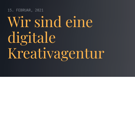
15. FEBRUAR, 2021
Wir sind eine
digitale
Kreativagentur
Mit den derzeit boomenden Technologien
entscheiden sich viele Unternehmen für eine