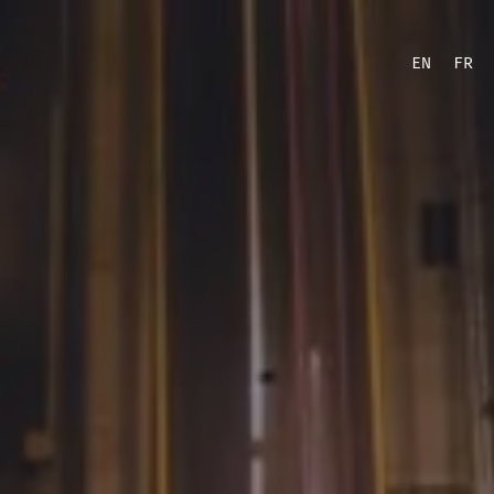
EN
FR