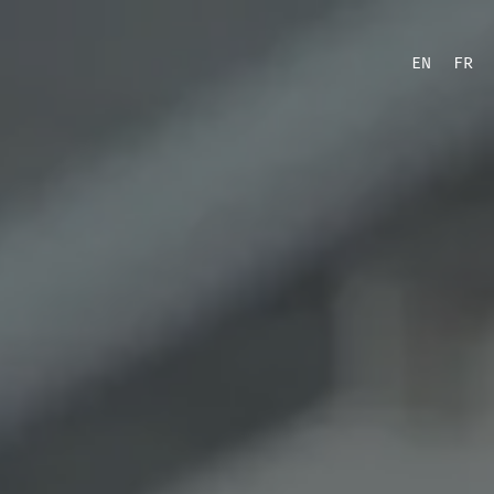
EN
FR