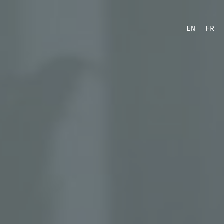
EN
FR