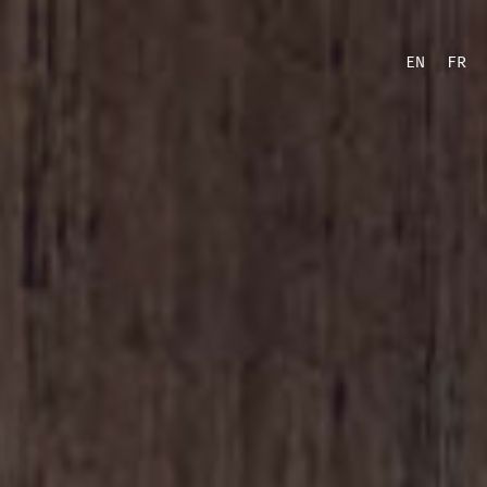
EN
FR