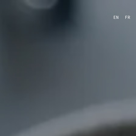
EN
FR