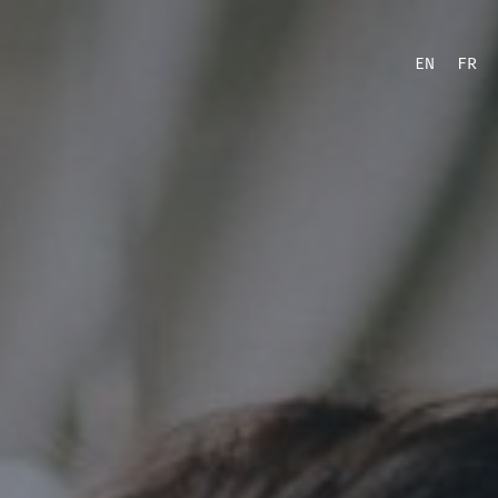
EN
FR