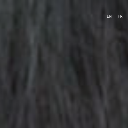
EN
FR