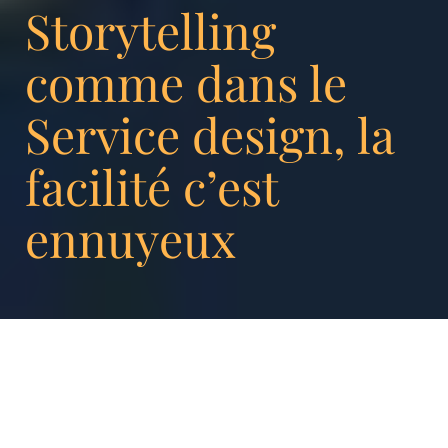
Storytelling
comme dans le
Service design, la
facilité c’est
ennuyeux