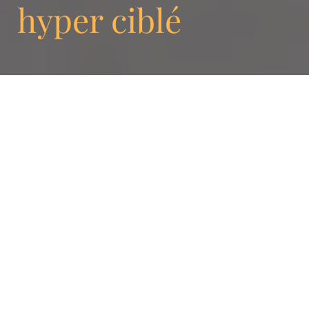
hyper ciblé
En Suisse, le Digital Out of Home (DOOH)
révolutionne le paysage publicitaire,
engageant les marques avec leur audience de
manière dynamique et innovante, tant dans
les secteurs B2C que B2B. Les panneaux
digitaux, autrefois compléments des