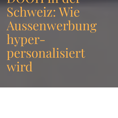
Schweiz: Wie
Aussenwerbung
hyper-
personalisiert
wird