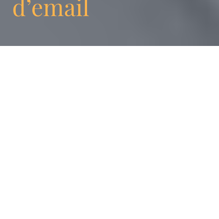
d’email
On ne compte plus le nombre d’entreprises
qui affichent fièrement le mot «
collaboration » parmi leurs valeurs. Le
problème, c’est que cette valeur n’est
presque jamais mise en pratique. Chez
Enigma, nous pensons que la collaboration