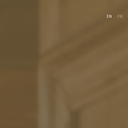
EN
FR