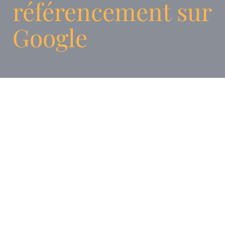
référencement sur
Google
Pour une entreprise, disposer d’un site web
est aujourd’hui une nécessité. Plus de 90 %
des prospects se renseignent sur la Toile
avant de prendre une décision d’achat. Ainsi,
maitriser cet outil de marketing permet