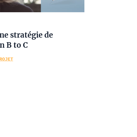
ne stratégie de
 B to C
ROJET