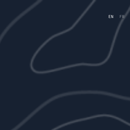
EN
FR