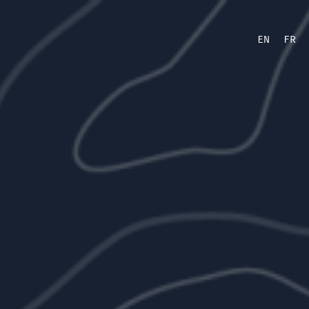
EN
FR