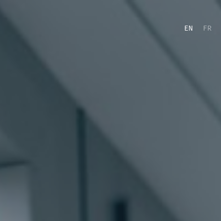
EN
FR