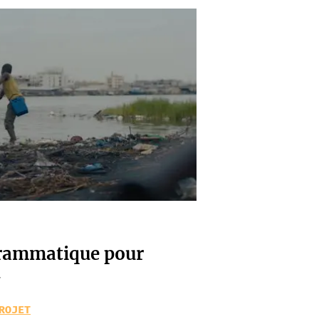
grammatique pour
G
ROJET