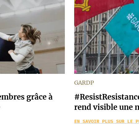
GARDP
embres grâce à
#ResistResistanc
e
rend visible une 
EN SAVOIR PLUS SUR LE P