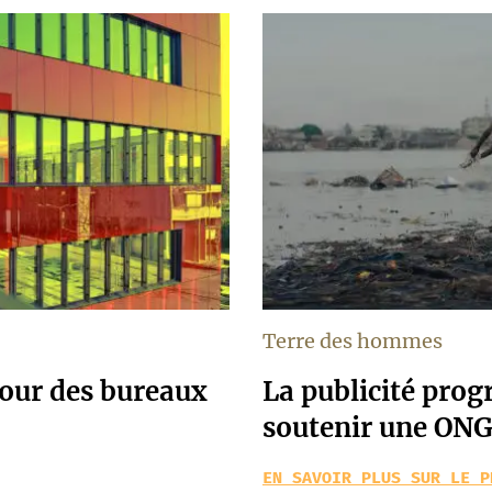
Terre des hommes
our des bureaux
La publicité pro
soutenir une ON
EN SAVOIR PLUS SUR LE P