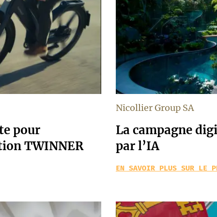
Nicollier Group SA
te pour
La campagne digit
ution TWINNER
par l’IA
EN SAVOIR PLUS SUR LE P