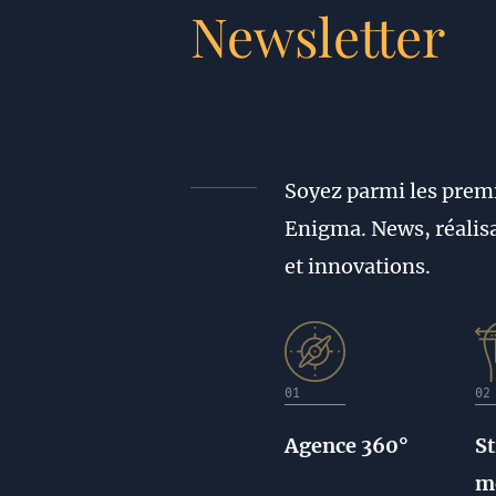
Newsletter
Soyez parmi les premie
Enigma. News, réalisa
et innovations.
01
02
Agence 360°
St
m