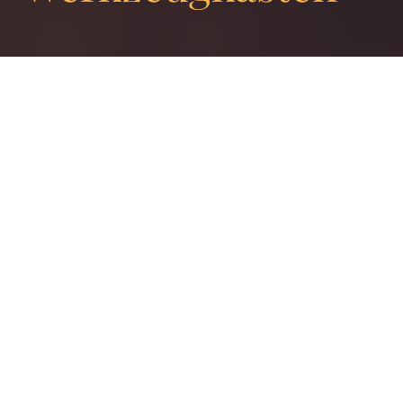
Design Thinking
ist mehr als ein
Modewort
In der Geschäftswelt ist Design Thinking ein