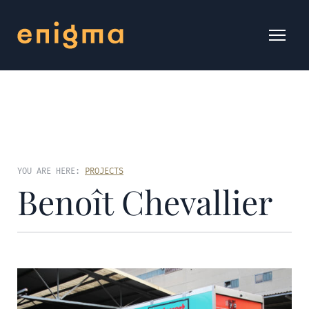
YOU ARE HERE:
PROJECTS
Benoît Chevallier