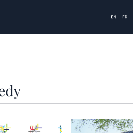
EN
FR
nedy