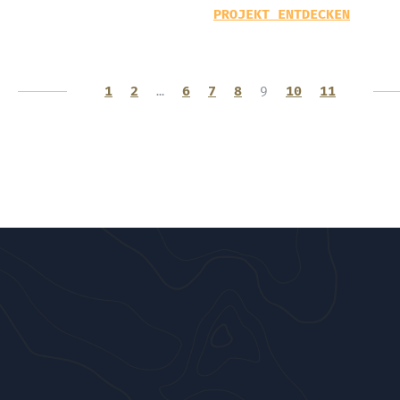
PROJEKT ENTDECKEN
1
2
…
6
7
8
9
10
11