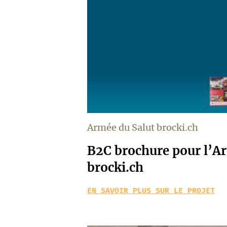
Armée du Salut brocki.ch
B2C brochure pour l’A
brocki.ch
EN SAVOIR PLUS SUR LE PROJET