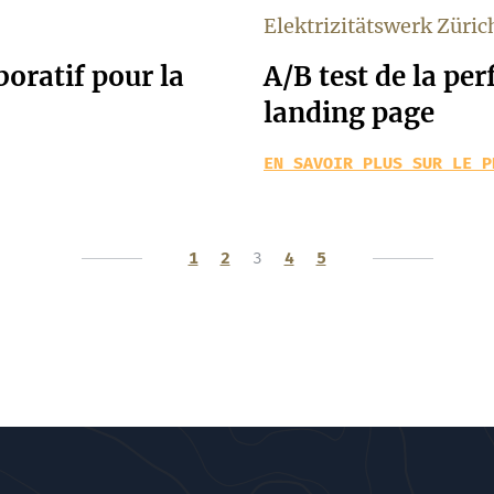
Elektrizitätswerk Züric
boratif pour la
A/B test de la pe
landing page
EN SAVOIR PLUS SUR LE P
1
2
3
4
5