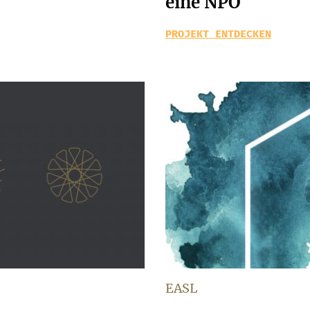
eine NPO
PROJEKT ENTDECKEN
EASL