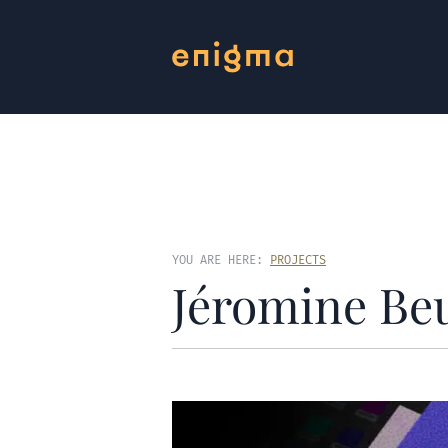
YOU ARE HERE:
PROJECTS
Jéromine Be