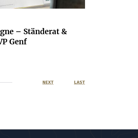
gne – Ständerat &
VP Genf
NEXT
LAST