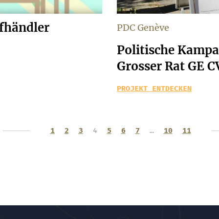
ffhändler
PDC Genève
Politische Kampa
Grosser Rat GE C
PROJEKT ENTDECKEN
1
2
3
4
5
6
7
…
10
11